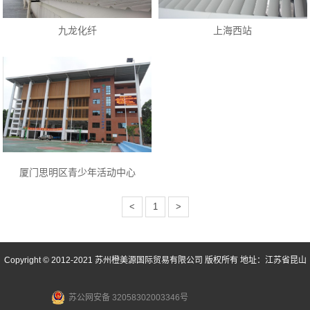
九龙化纤
上海西站
厦门思明区青少年活动中心
<
1
>
Copyright © 2012-2021 苏州橙美源国际贸易有限公司 版权所有 地址：江苏省昆山
市昆山开发区企业科技园内红枫路1号东创科技中心3号楼527室 邮箱：
苏公网安备 32058302003346号