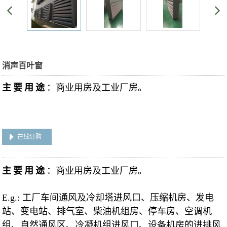
消声百叶窗
主要用途
：商业用房及工业厂房。
在线订购
主要用途
：商业用房及工业厂房。
E.g.: 工厂车间通风及冷却塔进风口、压缩机房、发电
站、变电站、排气室、柴油机组房、停车房、空调机
组、自然通风区、冷凝机组进风口、设备机房的进排风