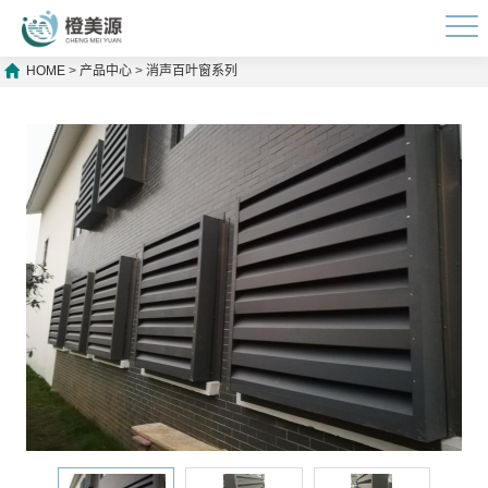
HOME
>
产品中心
>
消声百叶窗系列