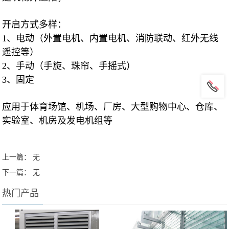
开启方式多样：
1、电动（外置电机、内置电机、消防联动、红外无线
遥控等）
2、手动（手旋、珠帘、手摇式）
3、固定
应用于体育场馆、机场、厂房、大型购物中心、仓库、
实验室、机房及发电机组等
上一篇： 无
下一篇： 无
热门产品