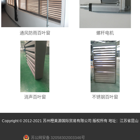
通风防雨百叶窗
螺杆电机
消声百叶窗
不锈钢百叶窗
Copyright © 2012-2021 苏州橙美源国际贸易有限公司 版权所有 地址：江苏省昆山
市昆山开发区企业科技园内红枫路1号东创科技中心3号楼527室 邮箱：
苏公网安备 32058302003346号