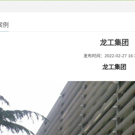
案例
龙工集团
发布时间：2022-02-27 16:3
龙工集团